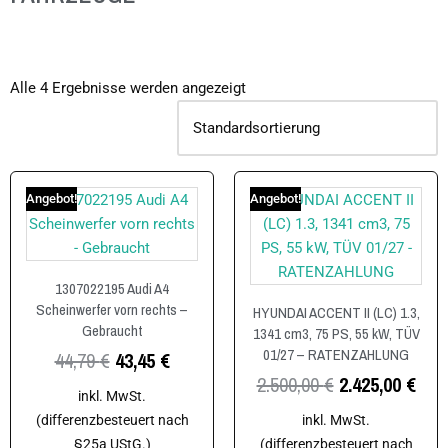
Alle 4 Ergebnisse werden angezeigt
Angebot!
Angebot!
1307022195 Audi A4
Scheinwerfer vorn rechts –
HYUNDAI ACCENT II (LC) 1.3,
Gebraucht
1341 cm3, 75 PS, 55 kW, TÜV
01/27 – RATENZAHLUNG
44,79
€
43,45
€
2.500,00
€
2.425,00
€
inkl. MwSt.
(differenzbesteuert nach
inkl. MwSt.
§25a UStG.)
(differenzbesteuert nach