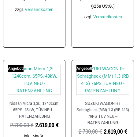
§25a UStG.)
zzgl.
Versandkosten
zzgl.
Versandkosten
In den Warenkorb
In den Warenkorb
Angebot!
Angebot!
Nissan Micra 1,3L, 1240ccm,
SUZUKI WAGON R+
65PS, 48kW, TÜV NEU –
Schrägheck (MM) 1.3 (RB 413)
RATENZAHLUNG
76PS TÜV NEU –
RATENZAHLUNG
2.700,00
€
2.619,00
€
2.700,00
€
2.619,00
€
inkl. MwSt.