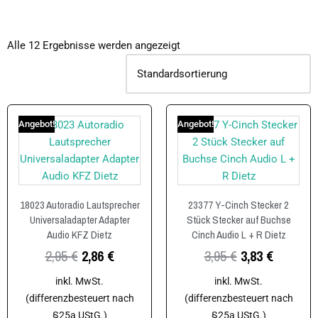
Alle 12 Ergebnisse werden angezeigt
Angebot!
Angebot!
18023 Autoradio Lautsprecher
23377 Y-Cinch Stecker 2
Universaladapter Adapter
Stück Stecker auf Buchse
Audio KFZ Dietz
Cinch Audio L + R Dietz
2,95
€
2,86
€
3,95
€
3,83
€
inkl. MwSt.
inkl. MwSt.
(differenzbesteuert nach
(differenzbesteuert nach
§25a UStG.)
§25a UStG.)