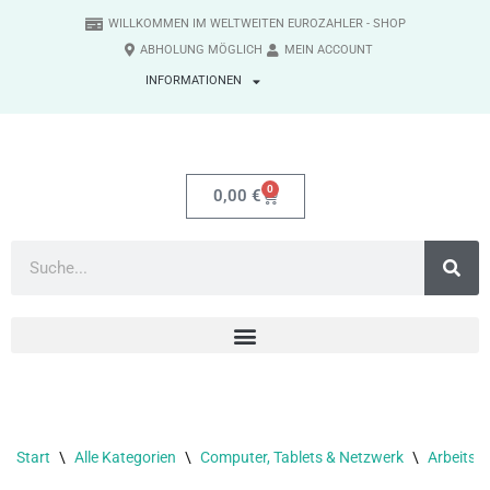
WILLKOMMEN IM WELTWEITEN EUROZAHLER - SHOP
ABHOLUNG MÖGLICH
MEIN ACCOUNT
Zum
INFORMATIONEN
Inhalt
springen
0
0,00
€
Start
\
Alle Kategorien
\
Computer, Tablets & Netzwerk
\
Arbeitss