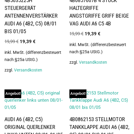
4B5035225H
4B0857607B 4 STÜCK
STEUERGERÄT
HALTEGRIFFE
ANTENNENVERSTÄRKER
ANGSTGRIFFE GRIFF BEIGE
AUDI A6 (4B2, C5) 08/01
VAG AUDI A6 C5 4B
BIS 01/05
19,99
€
19,39
€
19,99
€
19,39
€
inkl. MwSt. (differenzbesteuert
nach §25a UStG.)
inkl. MwSt. (differenzbesteuert
nach §25a UStG.)
zzgl.
Versandkosten
zzgl.
Versandkosten
Angebot!
Angebot!
AUDI A6 (4B2, C5)
4B0862153 STELLMOTOR
ORIGINAL QUERLENKER
TANKKLAPPE AUDI A6 (4B2,