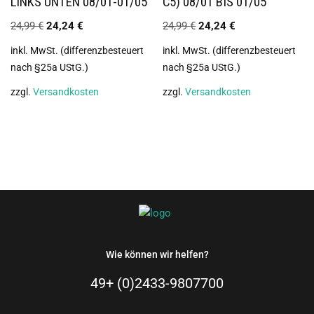
LINKS UNTEN 08/01-01/05
C5) 08/01 BIS 01/05
24,99
€
24,24
€
24,99
€
24,24
€
inkl. MwSt. (differenzbesteuert
inkl. MwSt. (differenzbesteuert
nach §25a UStG.)
nach §25a UStG.)
zzgl.
Versandkosten
zzgl.
Versandkosten
Wie können wir helfen?
49+ (0)2433-9807700