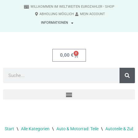
WILLKOMMEN IM WELTWEITEN EUROZAHLER - SHOP
ABHOLUNG MÖGLICH
MEIN ACCOUNT
Zum
INFORMATIONEN
Inhalt
springen
0
0,00
€
Start
\
Alle Kategorien
\
Auto & Motorrad: Teile
\
Autoteile & Zube