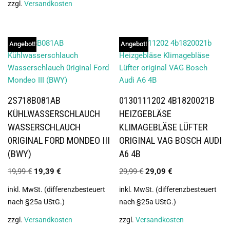
zzgl.
Versandkosten
Angebot!
Angebot!
2S718B081AB
0130111202 4B1820021B
KÜHLWASSERSCHLAUCH
HEIZGEBLÄSE
WASSERSCHLAUCH
KLIMAGEBLÄSE LÜFTER
0RIGINAL FORD MONDEO III
ORIGINAL VAG BOSCH AUDI
(BWY)
A6 4B
19,99
€
19,39
€
29,99
€
29,09
€
inkl. MwSt. (differenzbesteuert
inkl. MwSt. (differenzbesteuert
nach §25a UStG.)
nach §25a UStG.)
zzgl.
Versandkosten
zzgl.
Versandkosten