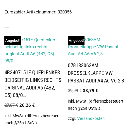
Eurozahler-Artikelnummer: 320356
ÄHNLICHE PRODUKTE
Angebot!
Angebot!
078133063AM
4B3407151E QUERLENKER
DROSSELKLAPPE VW
BEIDSEITIG LINKS RECHTS
PASSAT AUDI A4 A6 V6 2,8
ORIGINAL AUDI A6 (4B2,
39,99
€
38,79
€
C5) 08/0…
inkl. MwSt. (differenzbesteuert
27,07
€
26,26
€
nach §25a UStG.)
inkl. MwSt. (differenzbesteuert
zzgl.
Versandkosten
nach §25a UStG.)