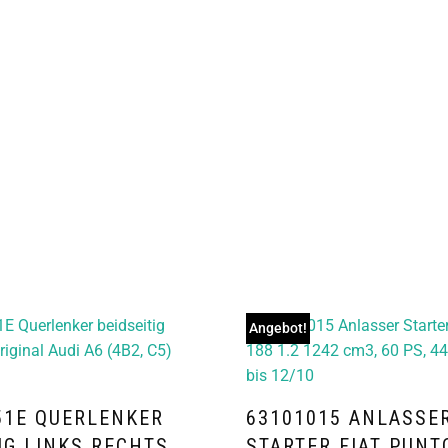
Angebot!
51E QUERLENKER
63101015 ANLASSE
IG LINKS RECHTS
STARTER FIAT PUNT