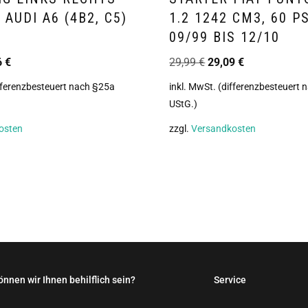
 AUDI A6 (4B2, C5)
1.2 1242 CM3, 60 P
09/99 BIS 12/10
6
€
29,99
€
29,09
€
ifferenzbesteuert nach §25a
inkl. MwSt. (differenzbesteuert
UStG.)
osten
zzgl.
Versandkosten
önnen wir Ihnen behilflich sein?
Service