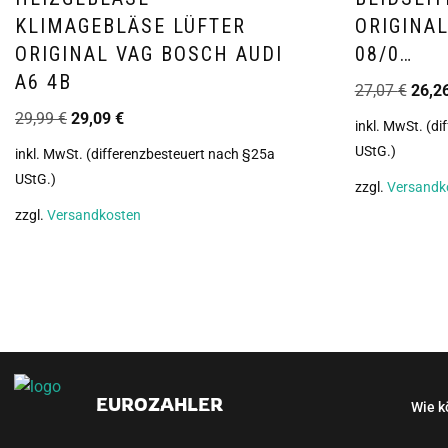
KLIMAGEBLÄSE LÜFTER
ORIGINAL
ORIGINAL VAG BOSCH AUDI
08/0…
A6 4B
27,07
€
26,2
29,99
€
29,09
€
inkl. MwSt. (d
UStG.)
inkl. MwSt. (differenzbesteuert nach §25a
UStG.)
zzgl.
Versandk
zzgl.
Versandkosten
EUROZAHLER
Wie k