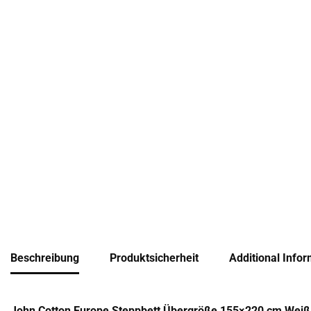
Beschreibung
Produktsicherheit
Additional Infor
John Cotton Europe Steppbett Übergröße 155×220 cm Weiß