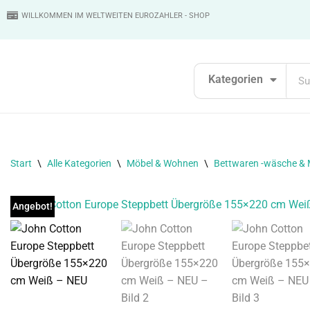
WILLKOMMEN IM WELTWEITEN EUROZAHLER - SHOP
Zum
Inhalt
springen
Kategorien
Start
\
Alle Kategorien
\
Möbel & Wohnen
\
Bettwaren -wäsche & 
Angebot!