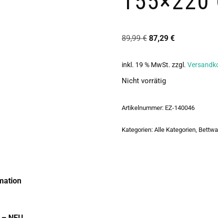
55×220 C
89,99
€
87,29
€
inkl. 19 % MwSt.
zzgl.
Versandk
Nicht vorrätig
Artikelnummer:
EZ-140046
Kategorien:
Alle Kategorien
,
Bettwa
mation
 – NEU