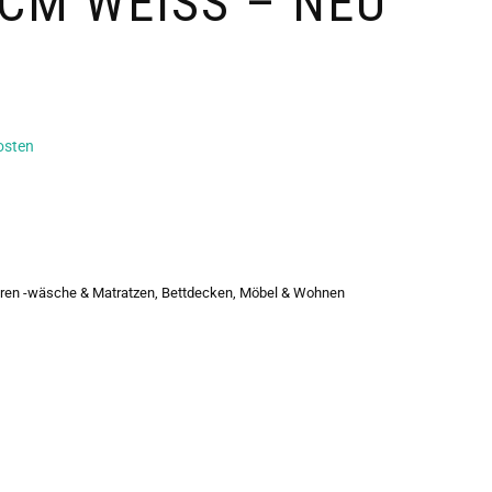
M WEISS – NEU
osten
ren -wäsche & Matratzen
,
Bettdecken
,
Möbel & Wohnen