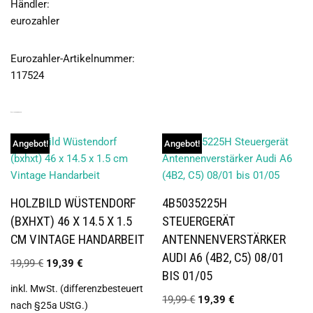
Händler:
eurozahler
Eurozahler-Artikelnummer:
117524
ÄHNLICHE PRODUKTE
Angebot!
Angebot!
HOLZBILD WÜSTENDORF
4B5035225H
(BXHXT) 46 X 14.5 X 1.5
STEUERGERÄT
CM VINTAGE HANDARBEIT
ANTENNENVERSTÄRKER
AUDI A6 (4B2, C5) 08/01
19,99
€
19,39
€
BIS 01/05
inkl. MwSt. (differenzbesteuert
19,99
€
19,39
€
nach §25a UStG.)