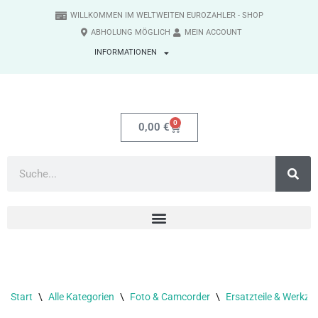
WILLKOMMEN IM WELTWEITEN EUROZAHLER - SHOP
ABHOLUNG MÖGLICH
MEIN ACCOUNT
Zum
INFORMATIONEN
Inhalt
springen
0
0,00
€
Start
\
Alle Kategorien
\
Foto & Camcorder
\
Ersatzteile & Werkze