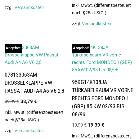
inkl. MwSt. (differenzbesteuert
zzgl.
Versandkosten
nach §25a UStG.)
zzgl.
Versandkosten
Angebot!
Angebot!
078133063AM
95BG14K138JA
DROSSELKLAPPE VW
TÜRKABELBAUM VR VORNE
PASSAT AUDI A4 A6 V6 2,8
RECHTS FORD MONDEO I
39,99
€
38,79
€
(GBP) 85 KW 02/93 BIS
inkl. MwSt. (differenzbesteuert
08/96
nach §25a UStG.)
19,99
€
19,39
€
zzgl.
Versandkosten
inkl. MwSt. (differenzbesteuert