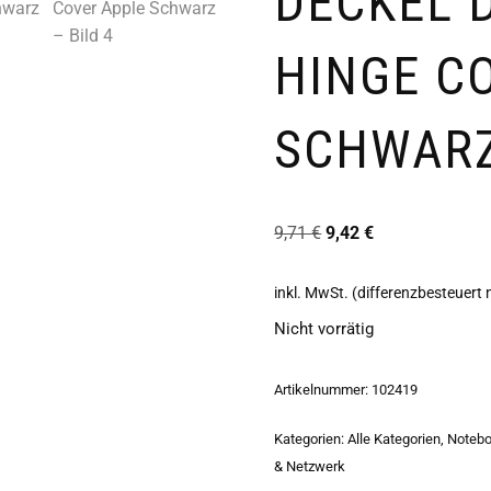
DECKEL 
HINGE C
SCHWAR
9,71
€
9,42
€
inkl. MwSt. (differenzbesteuert
Nicht vorrätig
Artikelnummer:
102419
Kategorien:
Alle Kategorien
,
Notebo
& Netzwerk