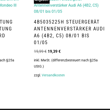
ITUNG
4B5035225H STEUERGERÄT
TUNG
ANTENNENVERSTÄRKER AUDI
RD
A6 (4B2, C5) 08/01 BIS
01/05
19,99
€
19,39
€
 nach §25a
inkl. MwSt. (differenzbesteuert nach §25a
UStG.)
zzgl.
Versandkosten