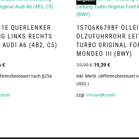
51E QUERLENKER
1S7Q6K679BF ÖLLE
IG LINKS RECHTS
ÖLZUFUHRROHR LEI
 AUDI A6 (4B2, C5)
TURBO 0RIGINAL FO
MONDEO III (BWY)
6
€
19,99
€
19,39
€
ifferenzbesteuert nach §25a
inkl. MwSt. (differenzbesteuert
UStG.)
osten
zzgl.
Versandkosten