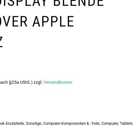
DISPLAY BLENDE
OVER APPLE
Z
 nach §25a UStG.)
zzgl.
Versandkosten
ok-Ersatzteile
,
Sonstige
,
Computer-Komponenten & -Teile
,
Computer, Tablets