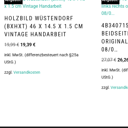
HOLZBILD WÜSTENDORF
4B34071
(BXHXT) 46 X 14.5 X 1.5 CM
BEIDSEIT
VINTAGE HANDARBEIT
ORIGINAL
19,99
€
19,39
€
08/0…
inkl. MwSt. (differenzbesteuert nach §25a
27,07
€
26,2
UStG.)
inkl. MwSt. (d
zzgl.
Versandkosten
UStG.)
zzgl.
Versandk