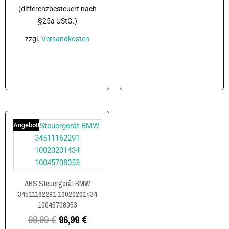
(differenzbesteuert nach
§25a UStG.)
In den Warenkorb
zzgl.
Versandkosten
In den Warenkorb
Angebot!
ABS Steuergerät BMW
34511162291 10020201434
10045708053
99,99
€
96,99
€