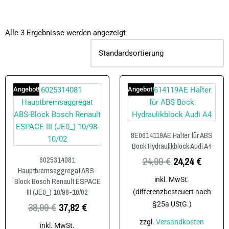
Alle 3 Ergebnisse werden angezeigt
Angebot!
Angebot!
8E0614119AE Halter für ABS
Bock Hydraulikblock Audi A4
24,99
€
24,24
€
6025314081
Hauptbremsaggregat ABS-
inkl. MwSt.
Block Bosch Renault ESPACE
III (JE0_) 10/98-10/02
(differenzbesteuert nach
§25a UStG.)
38,99
€
37,82
€
zzgl.
Versandkosten
inkl. MwSt.