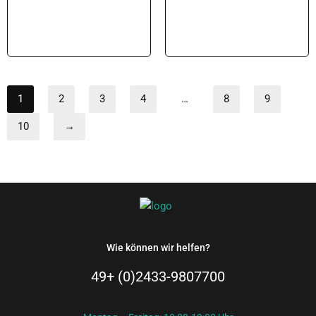
In den Warenkorb
1
2
3
4
…
8
9
10
→
Wie können wir helfen?
49+ (0)2433-9807700