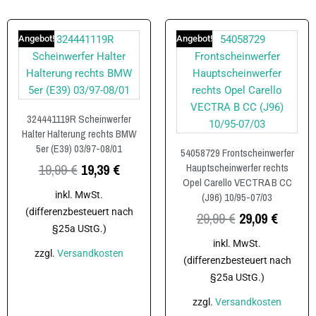
Angebot!
Angebot!
324441119R Scheinwerfer
Halter Halterung rechts BMW
5er (E39) 03/97-08/01
54058729 Frontscheinwerfer
19,99
€
19,39
€
Hauptscheinwerfer rechts
Opel Carello VECTRA B CC
inkl. MwSt.
(J96) 10/95-07/03
(differenzbesteuert nach
29,99
€
29,09
€
§25a UStG.)
inkl. MwSt.
zzgl.
Versandkosten
(differenzbesteuert nach
§25a UStG.)
In den Warenkorb
zzgl.
Versandkosten