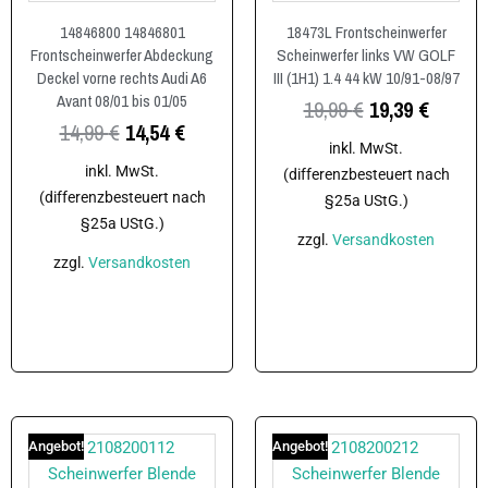
14846800 14846801
18473L Frontscheinwerfer
Frontscheinwerfer Abdeckung
Scheinwerfer links VW GOLF
Deckel vorne rechts Audi A6
III (1H1) 1.4 44 kW 10/91-08/97
Avant 08/01 bis 01/05
19,99
€
19,39
€
14,99
€
14,54
€
inkl. MwSt.
inkl. MwSt.
(differenzbesteuert nach
(differenzbesteuert nach
§25a UStG.)
§25a UStG.)
zzgl.
Versandkosten
zzgl.
Versandkosten
In den Warenkorb
In den Warenkorb
Angebot!
Angebot!