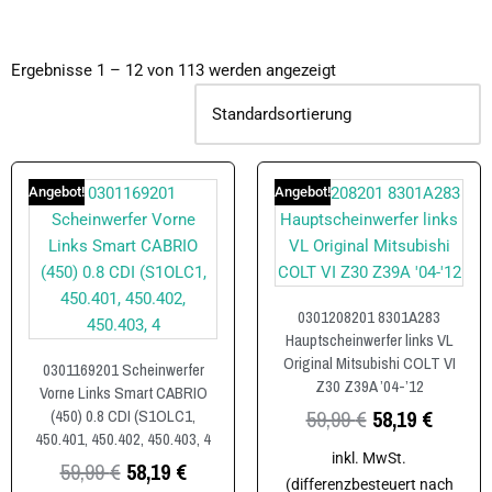
Ergebnisse 1 – 12 von 113 werden angezeigt
Angebot!
Angebot!
0301208201 8301A283
Hauptscheinwerfer links VL
Original Mitsubishi COLT VI
0301169201 Scheinwerfer
Z30 Z39A ’04-’12
Vorne Links Smart CABRIO
59,99
€
58,19
€
(450) 0.8 CDI (S1OLC1,
450.401, 450.402, 450.403, 4
inkl. MwSt.
59,99
€
58,19
€
(differenzbesteuert nach