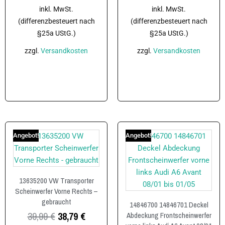
inkl. MwSt.
inkl. MwSt.
(differenzbesteuert nach
(differenzbesteuert nach
§25a UStG.)
§25a UStG.)
zzgl.
Versandkosten
zzgl.
Versandkosten
In den Warenkorb
In den Warenkorb
Angebot!
Angebot!
13635200 VW Transporter
Scheinwerfer Vorne Rechts –
gebraucht
14846700 14846701 Deckel
39,99
€
38,79
€
Abdeckung Frontscheinwerfer