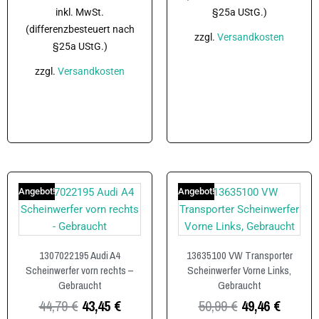
inkl. MwSt.
§25a UStG.)
(differenzbesteuert nach
zzgl.
Versandkosten
§25a UStG.)
zzgl.
Versandkosten
In den Warenkorb
In den Warenkorb
Angebot!
Angebot!
1307022195 Audi A4
13635100 VW Transporter
Scheinwerfer vorn rechts –
Scheinwerfer Vorne Links,
Gebraucht
Gebraucht
44,79
€
43,45
€
50,99
€
49,46
€